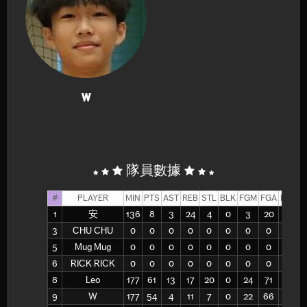
W
隊員數據
#
PLAYER
MIN
PTS
AST
REB
STL
BLK
FGM
FGA
FG%
1
安
136
8
3
24
4
0
3
20
15
3
CHU CHU
0
0
0
0
0
0
0
0
-
5
Mug Mug
0
0
0
0
0
0
0
0
-
6
RICK RICK
0
0
0
0
0
0
0
0
-
8
Leo
177
61
13
17
20
0
24
71
34
9
W
177
54
4
11
7
0
22
66
33