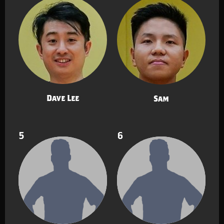
Dave Lee
Sam
5
6