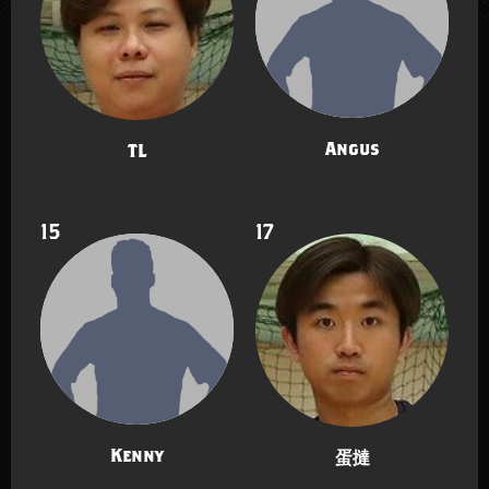
Angus
TL
15
17
Kenny
蛋撻