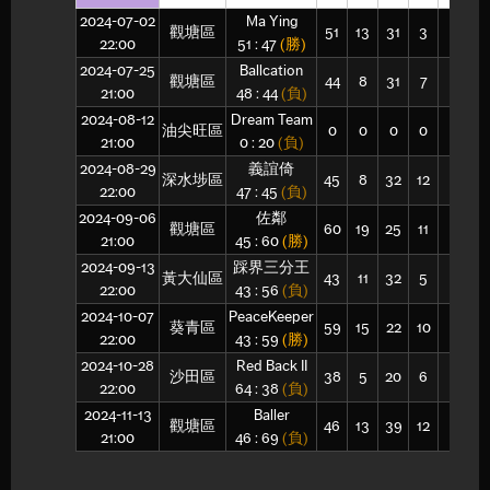
2024-07-02
Ma Ying
觀塘區
51
13
31
3
1
1
22:00
51 : 47
(勝)
2024-07-25
Ballcation
觀塘區
44
8
31
7
3
1
21:00
48 : 44
(負)
2024-08-12
Dream Team
油尖旺區
0
0
0
0
0
0
21:00
0 : 20
(負)
2024-08-29
義誼倚
深水埗區
45
8
32
12
7
1
22:00
47 : 45
(負)
2024-09-06
佐鄰
觀塘區
60
19
25
11
2
2
21:00
45 : 60
(勝)
2024-09-13
踩界三分王
黃大仙區
43
11
32
5
0
1
22:00
43 : 56
(負)
2024-10-07
PeaceKeeper
葵青區
59
15
22
10
2
2
22:00
43 : 59
(勝)
2024-10-28
Red Back II
沙田區
38
5
20
6
0
1
22:00
64 : 38
(負)
2024-11-13
Baller
觀塘區
46
13
39
12
2
1
21:00
46 : 69
(負)