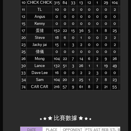
10
CHICK CHICK
315
84
33
13
12
1
29
104
28
11
TL
10
0
0
0
0
0
0
2
0
12
Angus
0
0
0
0
0
0
0
0
-
15
Kenny
0
0
0
0
0
0
0
0
-
17
蛋撻
152
22
15
36
5
1
8
25
32
20
Steve
18
6
0
1
0
0
2
2
100
23
Jacky jai
15
1
3
2
0
0
0
2
0
25
倩儀
0
0
0
0
0
0
0
0
-
26
Mong
104
22
7
14
6
2
9
26
35
30
Lance
132
51
3
26
1
1
19
49
39
33
Dave Lee
16
0
0
2
2
3
0
0
-
34
Sam
104
20
2
25
1
7
8
23
35
74
CAR CAR
216
57
9
61
8
2
21
55
38
比賽數據
DATE
PLACE
OPPONENT
PTS
AST
REB
STL
BLK
F