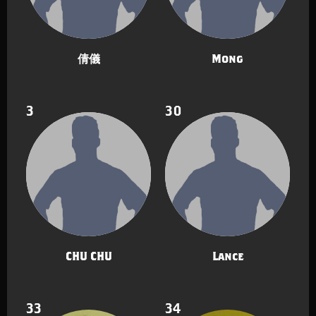
倩儀
Mong
3
30
CHU CHU
Lance
33
34