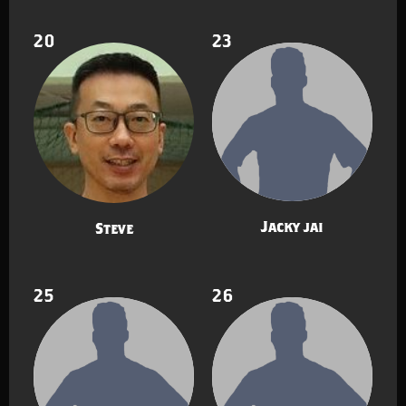
20
23
Jacky jai
Steve
25
26