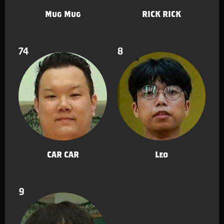
Mug Mug
RICK RICK
74
8
CAR CAR
Leo
9