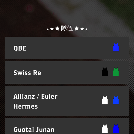
隊伍
QBE
Swiss Re
Allianz / Euler
Hermes
Guotai Junan