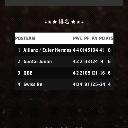
排名
POS
TEAM
P
W
L
PF
PA
PD
PTS
1
Allianz / Euler Hermes
4
4
0
145
104
41
8
2
Guotai Junan
4
2
2
133
124
9
6
3
QBE
4
2
2
105
121
-16
6
4
Swiss Re
4
0
4
91
125
-34
4