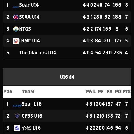
1
Soar U14
4
4
0
240
74
166
8
2
SCAA U14
4
3
1
280
92
188
7
3
KTGS
4
2
2
174
165
9
6
4
IHMC U14
4
1
3
84
211
-127
5
5
The Glaciers U14
4
0
4
54
290
-236
4
U16 組
POS
TEAM
P
W
L
PF
PA
PD
PTS
1
Soar U16
4
3
1
204
157
47
7
2
CPSS U16
4
3
1
210
138
72
7
3
心籃 U16
4
2
2
200
146
54
6