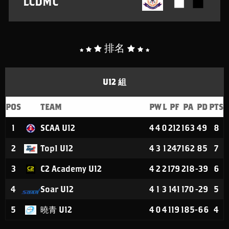
LCDMC
排名
U12 組
POS
TEAM
P
W
L
PF
PA
PD
PTS
1
SCAA U12
4
4
0
212
163
49
8
2
Top1 U12
4
3
1
247
162
85
7
3
C2 Academy U12
4
2
2
179
218
-39
6
4
Soar U12
4
1
3
141
170
-29
5
5
曉青 U12
4
0
4
119
185
-66
4