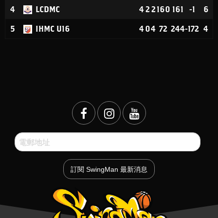
4
LCDMC
4
2
2
160
161
-1
6
5
IHMC U16
4
0
4
72
244
-172
4