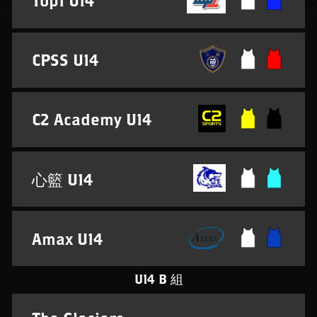
Top1 U14
CPSS U14
C2 Academy U14
心籃 U14
Amax U14
U14 B 組