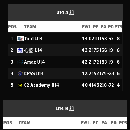
U14 A 組
POS
TEAM
P
W
L
PF
PA
PD
PTS
1
Top1 U14
4
4
0
210
153
57
8
2
心籃 U14
4
2
2
175
156
19
6
3
Amax U14
4
2
2
172
153
19
6
4
CPSS U14
4
2
2
152
175
-23
6
5
C2 Academy U14
4
0
4
146
218
-72
4
U14 B 組
POS
TEAM
P
W
L
PF
PA
PD
PTS