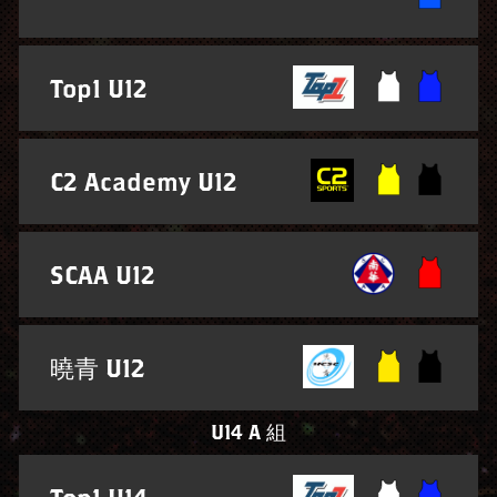
Top1 U12
C2 Academy U12
SCAA U12
曉青 U12
U14 A 組