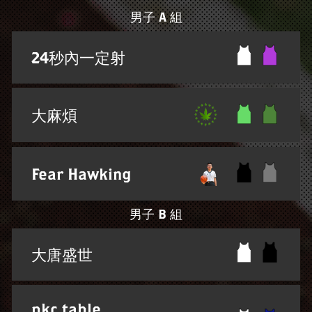
男子 A 組
24秒內一定射
大麻煩
Fear Hawking
男子 B 組
大唐盛世
pkc table