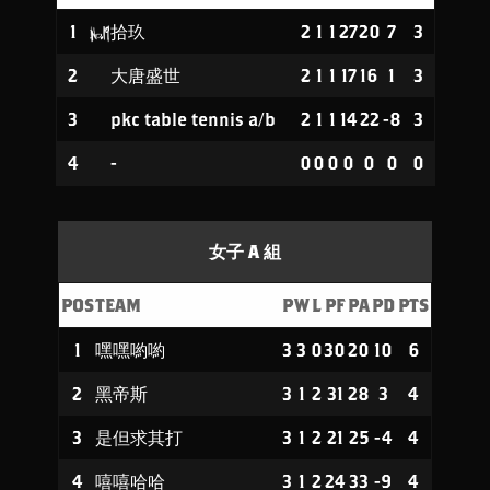
1
拾玖
2
1
1
27
20
7
3
2
大唐盛世
2
1
1
17
16
1
3
3
pkc table tennis a/b
2
1
1
14
22
-8
3
4
-
0
0
0
0
0
0
0
女子 A 組
POS
TEAM
P
W
L
PF
PA
PD
PTS
1
嘿嘿喲喲
3
3
0
30
20
10
6
2
黑帝斯
3
1
2
31
28
3
4
3
是但求其打
3
1
2
21
25
-4
4
4
嘻嘻哈哈
3
1
2
24
33
-9
4