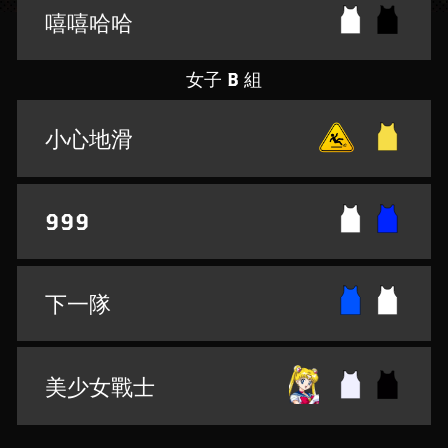
嘻嘻哈哈
女子 B 組
小心地滑
999
下一隊
美少女戰士