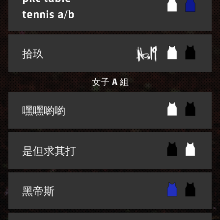
tennis a/b
拾玖
女子 A 組
嘿嘿喲喲
是但求其打
黑帝斯