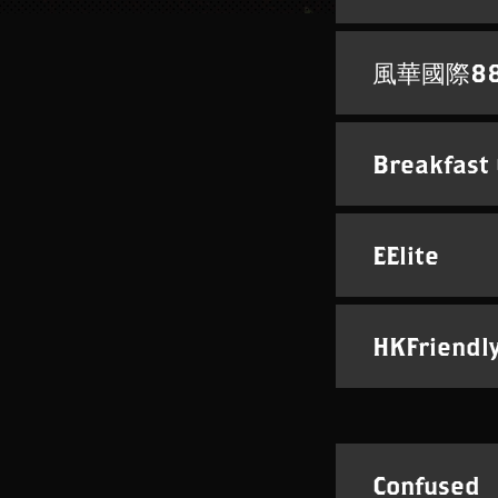
風華國際88
Breakfast 
EElite
HKFriendl
Confused