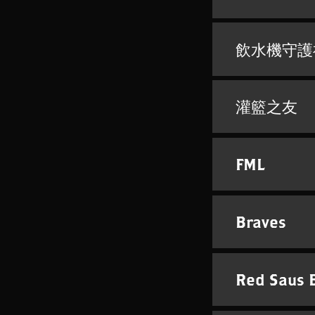
飲水機守護
灌籃之友
FML
Braves
Red Saus 