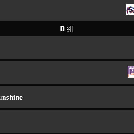
D 組
nshine