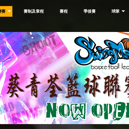
聯賽
賽制及章程
賽程
季後賽
球隊