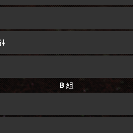
神
B 組