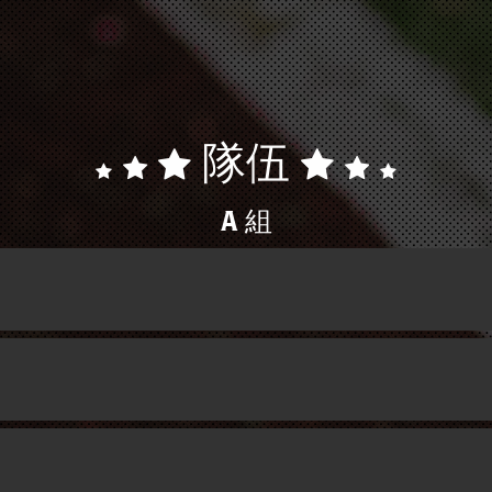
隊伍
A 組