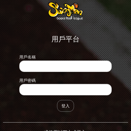
用戶平台
用戶名稱
用戶密碼