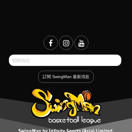
SwingMan by Infinity Sports (Asia) Limited.