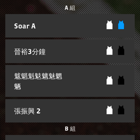
A 組
Soar A
晉裕3分鐘
魃魈魁鬾魑魅魍
魉
張振興 2
B 組