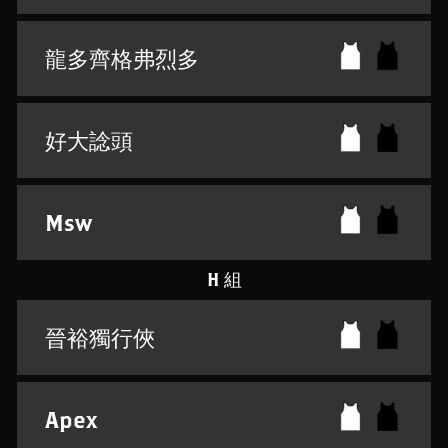
龍多齊格弗烈多
好大諗頭
Msw
H 組
晉裕獨行俠
Apex