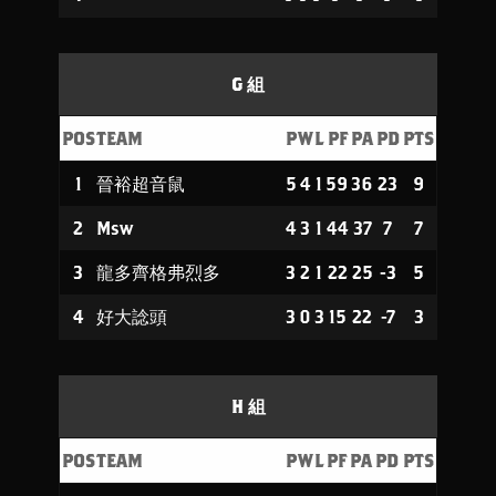
G 組
POS
TEAM
P
W
L
PF
PA
PD
PTS
1
晉裕超音鼠
5
4
1
59
36
23
9
2
Msw
4
3
1
44
37
7
7
3
龍多齊格弗烈多
3
2
1
22
25
-3
5
4
好大諗頭
3
0
3
15
22
-7
3
H 組
POS
TEAM
P
W
L
PF
PA
PD
PTS