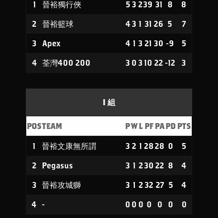
1
晉裕獨行俠
5
3
2
39
31
8
8
2
晉裕籃球
4
3
1
31
26
5
7
3
Apex
4
1
3
21
30
-9
5
4
荃灣400 200
3
0
3
10
22
-12
3
I 組
POS
TEAM
P
W
L
PF
PA
PD
PTS
1
晉裕文康無所謂
3
2
1
28
28
0
5
2
Pegasus
3
1
2
30
22
8
4
3
晉裕攻城獅
3
1
2
32
27
5
4
4
-
0
0
0
0
0
0
0