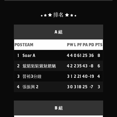
排名
A 組
POS
TEAM
P
W
L
PF
PA
PD
PTS
1
Soar A
4
4
0
61
25
36
8
2
魃魈魁鬾魑魅魍魉
4
2
2
35
43
-8
6
3
晉裕3分鐘
3
1
2
21
40
-19
4
4
張振興 2
3
0
3
18
25
-7
3
B 組