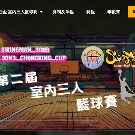
衝勁盃 室內三人籃球賽
賽制及章程
賽程
季後賽