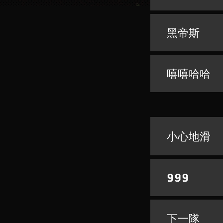
黑帝斯
嘻嘻哈哈
小心地滑
999
下一隊