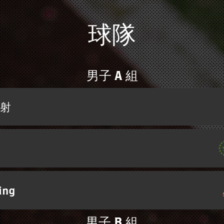
球隊
男子 A 組
定射
ing
男子 B 組