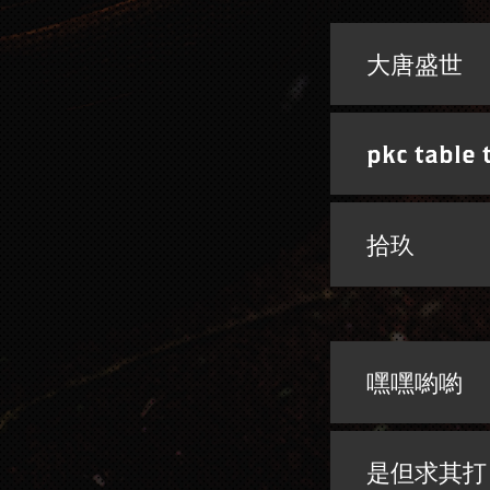
大唐盛世
pkc table 
拾玖
嘿嘿喲喲
是但求其打