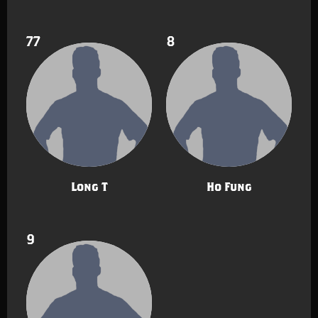
77
8
Long T
Ho Fung
9