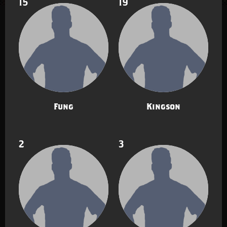
15
19
Fung
Kingson
2
3