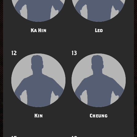
Ka Hin
Leo
12
13
Kin
Cheung