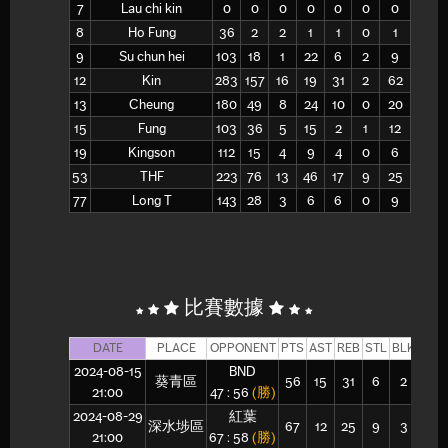
7
Lau chi kin
0
0
0
0
0
0
0
0
8
Ho Fung
36
2
2
1
1
0
1
5
9
Su chun hei
103
18
1
22
6
2
9
18
12
Kin
283
157
16
19
31
2
62
119
13
Cheung
180
49
8
24
10
0
20
52
15
Fung
103
36
5
15
2
1
12
36
19
Kingson
112
15
4
9
4
0
6
18
53
THF
223
76
13
46
17
9
25
60
77
Long T
143
28
3
6
6
0
9
33
比賽數據
DATE
PLACE
OPPONENT
PTS
AST
REB
STL
BLK
FGM
2024-08-15
BND
葵青區
56
15
31
6
2
22
21:00
47 : 56
(勝)
2024-08-29
紅葉
深水埗區
67
12
25
9
3
27
21:00
67 : 58
(勝)