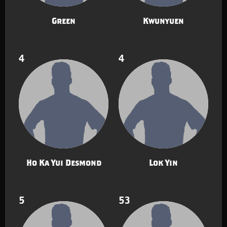
Green
Kwunyuen
4
4
Ho Ka Yui Desmond
Lok Yin
5
53