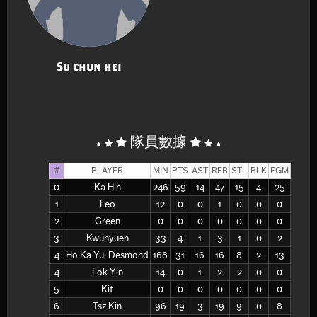
Su chun hei
隊員數據
#
PLAYER
MIN
PTS
AST
REB
STL
BLK
FGM
FGA
0
Ka Hin
246
59
14
47
15
4
25
65
1
Leo
12
0
0
1
0
0
0
1
2
Green
0
0
0
0
0
0
0
0
3
Kwunyuen
33
4
1
3
1
0
2
7
4
Ho Ka Yui Desmond
168
31
16
16
8
2
13
26
4
Lok Yin
14
0
1
2
2
0
0
1
5
Kit
0
0
0
0
0
0
0
0
6
Tsz Kin
96
19
3
19
9
0
8
26