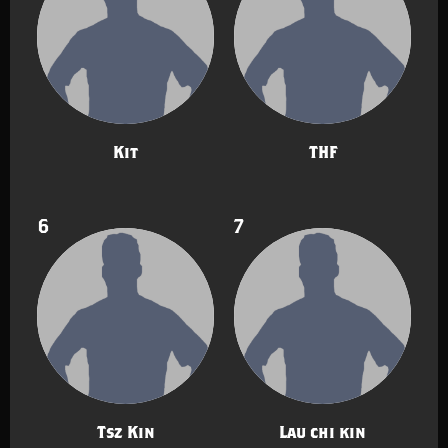
Kit
THF
6
7
Tsz Kin
Lau chi kin