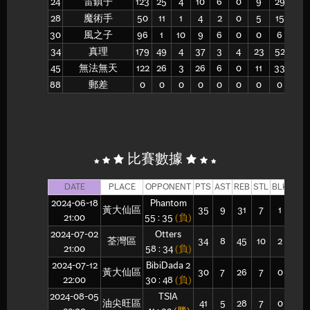
24
雷鎮子
123
25
4
10
6
0
9
29
31
28
魔術手
50
11
1
4
2
0
5
15
33
30
風之子
96
1
10
9
6
0
0
6
0
34
真理
179
49
4
37
3
4
23
52
44
45
無法無天
122
26
3
26
6
0
11
33
33
88
郵差
0
0
0
0
0
0
0
0
-
比賽數據
DATE
PLACE
OPPONENT
PTS
AST
REB
STL
BLK
FGM
2024-06-18
Phantom
黃大仙區
35
9
31
7
1
15
21:00
55 : 35
(負)
2024-07-02
Otters
荃灣區
34
8
45
10
2
15
21:00
58 : 34
(負)
2024-07-12
BibiDada 2
黃大仙區
30
7
26
7
0
12
22:00
30 : 48
(負)
2024-08-05
TSIA
油尖旺區
41
5
28
7
0
14