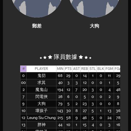
郵差
大狗
隊員數據
#
PLAYER
MIN
PTS
AST
REB
STL
BLK
FGM
FGA
FG%
0
鬼切
68
29
0
14
1
0
11
29
38
00
求其
40
3
3
12
0
0
1
5
20
2
魔鬼山
194
12
7
20
3
0
4
48
8
7
閃電俠
28
6
0
5
0
0
2
9
22
9
大狗
79
5
2
23
3
0
0
8
0
10
壞孩子
143
30
8
27
5
1
13
36
36
12
Leung Siu Chung
215
58
9
46
5
0
24
78
31
13
胖神
44
10
1
15
4
0
3
16
19