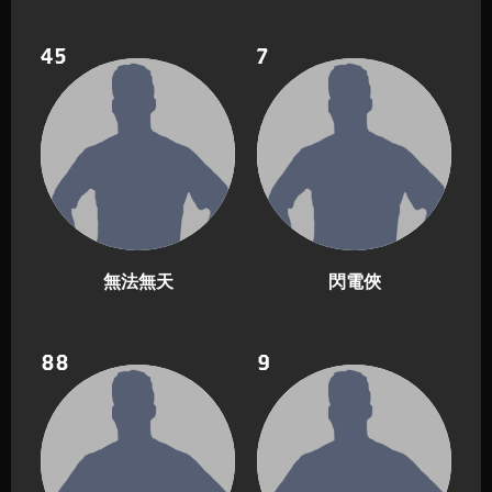
45
7
無法無天
閃電俠
88
9