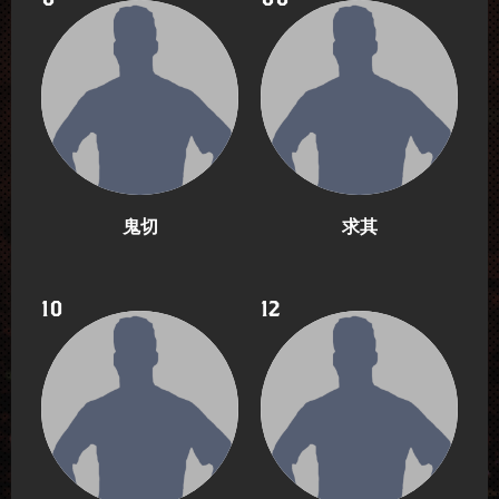
鬼切
求其
10
12