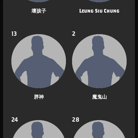
壞孩子
Leung Siu Chung
13
2
胖神
魔鬼山
24
28