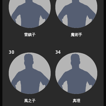
雷鎮子
魔術手
30
34
風之子
真理