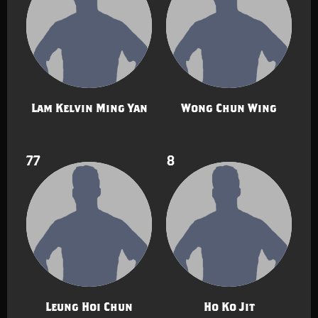
Lam Kelvin Ming Yan
Wong Chun Wing
77
8
Leung Hoi Chun
Ho Ko Jit