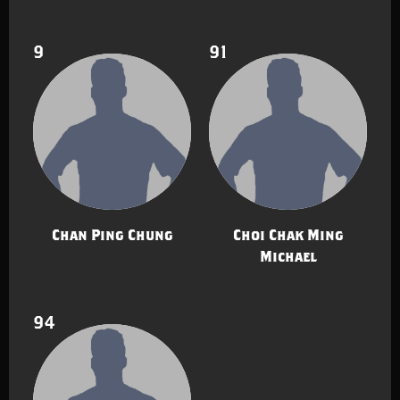
9
91
Chan Ping Chung
Choi Chak Ming
Michael
94