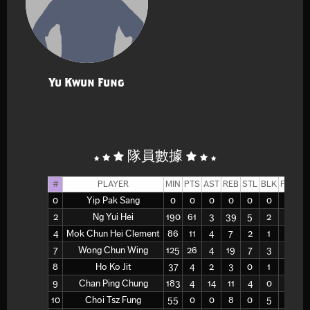
Yu Kwun Fung
隊員數據
#
PLAYER
MIN
PTS
AST
REB
STL
BLK
FGM
F
0
Yip Pak Sang
0
0
0
0
0
0
0
2
Ng Yui Hei
190
61
3
39
5
2
21
7
4
Mok Chun Hei Clement
86
11
4
7
2
1
5
2
7
Wong Chun Wing
125
26
4
19
7
3
10
3
8
Ho Ko Jit
37
4
2
3
0
1
2
9
Chan Ping Chung
183
4
14
11
4
0
1
2
10
Choi Tsz Fung
55
0
0
8
0
5
0