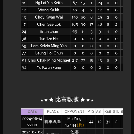
11
Ng Lai Yin Keith
87
15
1
24
0
0
7
1
12
Wong Ka kit
18
4
2
12
0
0
2
13
Choy Kwan Wai
140
60
8
29
2
0
26
5
17
Chen Sze Lok
165
30
17
48
6
2
12
3
24
Brian chan
65
11
3
9
1
0
5
1
36
Tse Tze Hei
0
0
0
0
0
0
0
69
Lam Kelvin Ming Yan
0
0
0
0
0
0
0
77
Leung Hoi Chun
0
0
0
0
0
0
0
91
Choi Chak Ming Michael
217
77
16
43
6
3
30
8
94
Yu Kwun Fung
0
0
0
0
0
0
0
比賽數據
DATE
PLACE
OPPONENT
PTS
AST
REB
STL
BLK
F
2024-06-14
Ma Ying
將軍澳區
44
12
31
2
2
1
22:00
45 : 44
(負)
2024-07-03
佐鄰