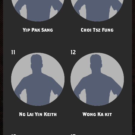
Yip Pak Sang
Choi Tsz Fung
11
12
Ng Lai Yin Keith
Wong Ka kit