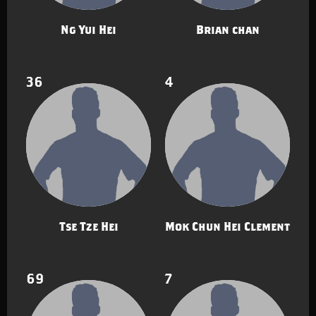
Ng Yui Hei
Brian chan
36
4
Tse Tze Hei
Mok Chun Hei Clement
69
7