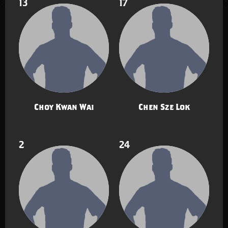
13
17
Choy Kwan Wai
Chen Sze Lok
2
24