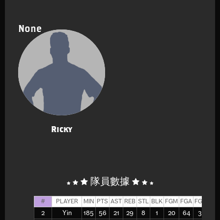
None
Ricky
隊員數據
#
PLAYER
MIN
PTS
AST
REB
STL
BLK
FGM
FGA
FG%
2P
2
Yin
185
56
21
29
8
1
20
64
31
8