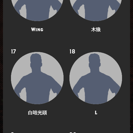
Wing
木狼
17
18
白咭光頭
L