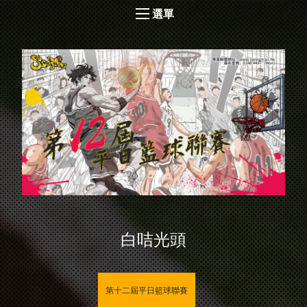
選單
白咭光頭
第十二屆平日籃球聯賽