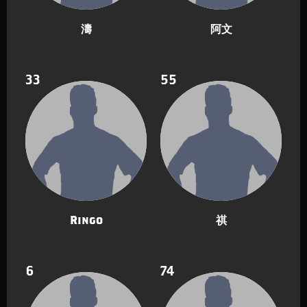
濤
阿文
33
55
Ringo
祺
6
74