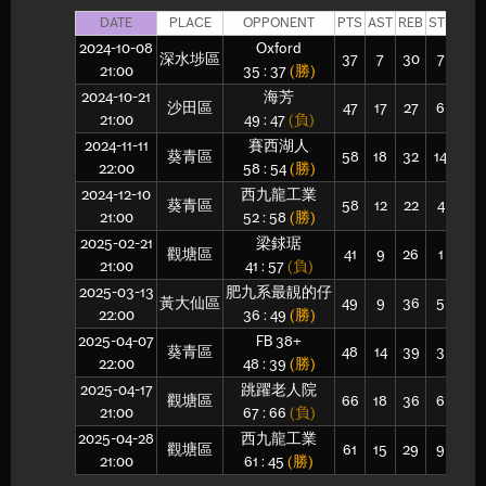
DATE
PLACE
OPPONENT
PTS
AST
REB
STL
BLK
2024-10-08
Oxford
深水埗區
37
7
30
7
0
21:00
35 : 37
(勝)
2024-10-21
海芳
沙田區
47
17
27
6
1
21:00
49 : 47
(負)
2024-11-11
賽西湖人
葵青區
58
18
32
14
2
22:00
58 : 54
(勝)
2024-12-10
西九龍工業
葵青區
58
12
22
4
2
21:00
52 : 58
(勝)
2025-02-21
梁銶琚
觀塘區
41
9
26
1
0
21:00
41 : 57
(負)
2025-03-13
肥九系最靚的仔
黃大仙區
49
9
36
5
1
22:00
36 : 49
(勝)
2025-04-07
FB 38+
葵青區
48
14
39
3
2
22:00
48 : 39
(勝)
2025-04-17
跳躍老人院
觀塘區
66
18
36
6
5
21:00
67 : 66
(負)
2025-04-28
西九龍工業
觀塘區
61
15
29
9
3
21:00
61 : 45
(勝)