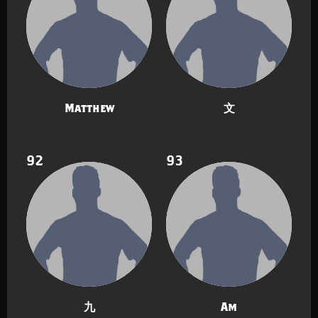
Matthew
文
92
93
九
Am