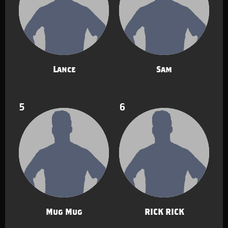
Lance
Sam
5
6
Mug Mug
RICK RICK