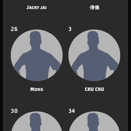
Jacky jai
倩儀
26
3
Mong
CHU CHU
30
34