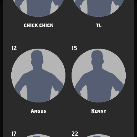
CHICK CHICK
TL
12
15
Angus
Kenny
17
22