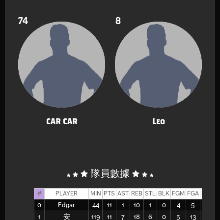
74
8
CAR CAR
Leo
隊員數據
#
PLAYER
MIN
PTS
AST
REB
STL
BLK
FGM
FGA
FG%
0
Edgar
44
11
1
10
1
0
4
5
80
1
安
119
11
7
18
6
0
5
13
38