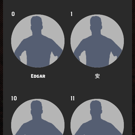
0
1
Edgar
安
10
11