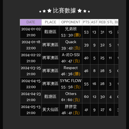
比賽數據
DATE
PLACE
OPPONENT
PTS
AST
REB
STL
BLK
FG
2024-01-02
兄弟班
觀塘區
53
13
31
15
2
22
21:00
53 : 30
(勝)
2024-01-18
Quack
將軍澳區
39
9
32
5
1
12
22:00
39 : 42
(負)
2024-02-22
A-JEO-SSI
將軍澳區
40
5
25
11
1
15
21:00
40 : 47
(負)
2024-03-25
Respect
將軍澳區
46
8
28
5
0
16
21:00
46 : 36
(勝)
2024-04-15
SYNC FLOW
將軍澳區
55
16
28
3
1
21
22:00
55 : 56
(負)
2024-04-23
Otters
觀塘區
60
12
30
4
0
23
21:00
61 : 60
(負)
2024-05-13
胖胖堂
黃大仙區
41
9
27
6
3
15
21:00
46 : 41
(負)