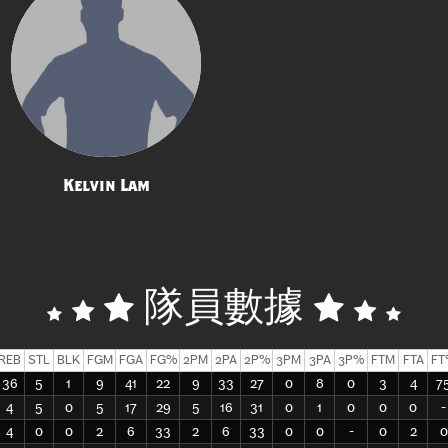
Kelvin Lam
隊員數據
REB
STL
BLK
FGM
FGA
FG%
2PM
2PA
2P%
3PM
3PA
3P%
FTM
FTA
FT
36
5
1
9
41
22
9
33
27
0
8
0
3
4
7
4
5
0
5
17
29
5
16
31
0
1
0
0
0
-
4
0
0
2
6
33
2
6
33
0
0
-
0
2
0