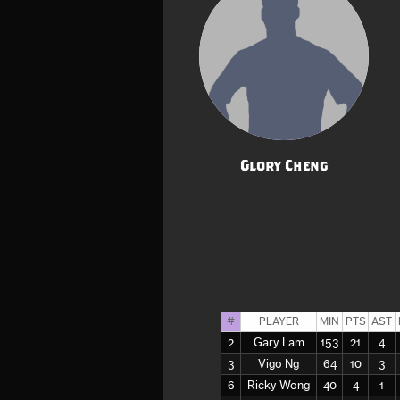
Glory Cheng
#
PLAYER
MIN
PTS
AST
2
Gary Lam
153
21
4
3
Vigo Ng
64
10
3
6
Ricky Wong
40
4
1