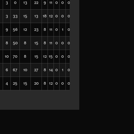
3
0
13
22
9
11
0
0
0
65
3
33
15
13
18
12
0
0
0
6
9
56
12
23
8
11
0
1
0
46
8
50
8
15
8
11
0
0
0
22
10
70
8
15
12
15
0
0
0
36
6
67
10
27
8
14
0
1
0
47
4
25
15
20
8
12
0
0
0
24