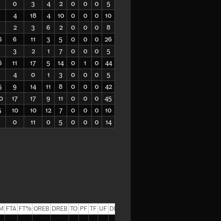
0
3
4
2
0
0
0
5
4
18
4
10
0
0
0
10
2
3
6
2
0
0
0
8
6
6
11
3
5
0
0
0
26
3
2
1
7
0
0
0
5
6
11
17
5
14
0
1
0
44
4
0
1
3
0
0
0
5
5
9
14
11
8
0
0
0
42
0
17
17
9
11
0
0
0
45
5
10
10
12
7
0
0
0
10
0
11
0
5
0
0
0
14
M
FTA
FT%
OREB
DREB
TO
PF
TF
UF
DF
EFF