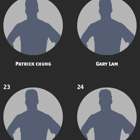
Patrick chung
Gary Lam
23
24