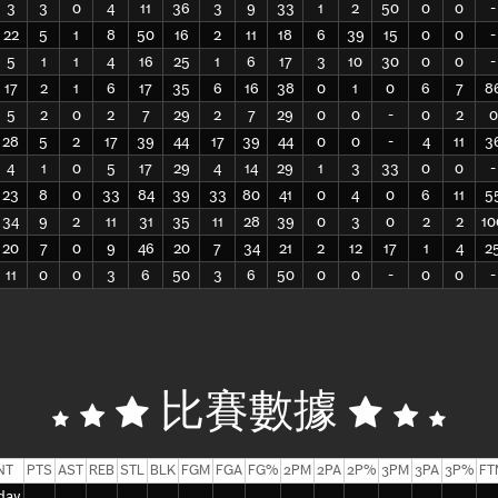
3
3
0
4
11
36
3
9
33
1
2
50
0
0
-
22
5
1
8
50
16
2
11
18
6
39
15
0
0
-
5
1
1
4
16
25
1
6
17
3
10
30
0
0
-
17
2
1
6
17
35
6
16
38
0
1
0
6
7
8
5
2
0
2
7
29
2
7
29
0
0
-
0
2
0
28
5
2
17
39
44
17
39
44
0
0
-
4
11
3
4
1
0
5
17
29
4
14
29
1
3
33
0
0
-
23
8
0
33
84
39
33
80
41
0
4
0
6
11
5
34
9
2
11
31
35
11
28
39
0
3
0
2
2
10
20
7
0
9
46
20
7
34
21
2
12
17
1
4
2
11
0
0
3
6
50
3
6
50
0
0
-
0
0
-
比賽數據
NT
PTS
AST
REB
STL
BLK
FGM
FGA
FG%
2PM
2PA
2P%
3PM
3PA
3P%
FT
day