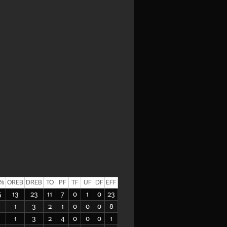
%
OREB
DREB
TO
PF
TF
UF
DF
EFF
5
13
23
11
7
0
1
0
23
1
3
2
1
0
0
0
8
1
3
2
4
0
0
0
1