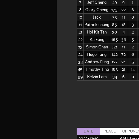
7
Jeff Cheng
49
9
1
8
Glory Cheng
173
22
6
10
Jack
73
11
8
11
Patrick chung
85
18
3
21
Hoi Kit Tan
30
4
2
22
Ka Fung
165
38
5
23
Simon Chan
52
11
2
24
Hugo Tang
142
72
6
33
Andrew Fung
127
24
5
45
Timothy Ting
183
21
14
99
Kelvin Lam
34
6
0
DATE
PLACE
OPPONE
2023-12-19
AMZ Tues