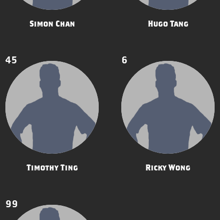
Simon Chan
Hugo Tang
45
6
Timothy Ting
Ricky Wong
99