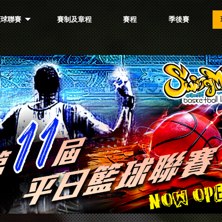
籃球聯賽
賽制及章程
賽程
季後賽