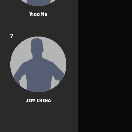
Vigo Ng
7
Jeff Cheng