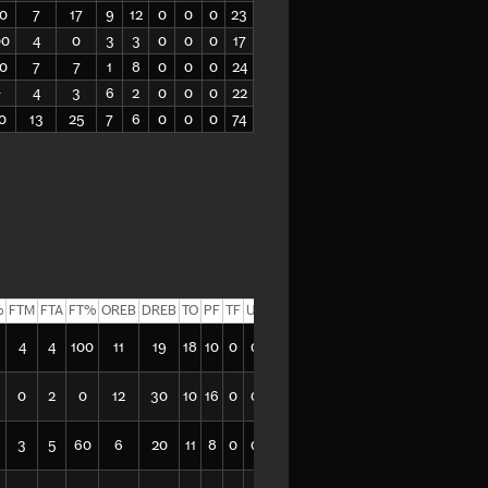
0
7
17
9
12
0
0
0
23
00
4
0
3
3
0
0
0
17
0
7
7
1
8
0
0
0
24
-
4
3
6
2
0
0
0
22
0
13
25
7
6
0
0
0
74
%
FTM
FTA
FT%
OREB
DREB
TO
PF
TF
UF
DF
EFF
4
4
100
11
19
18
10
0
0
0
58
0
2
0
12
30
10
16
0
0
0
84
3
5
60
6
20
11
8
0
0
0
63