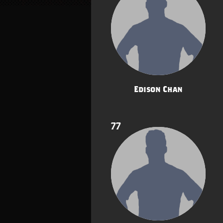
Edison Chan
77