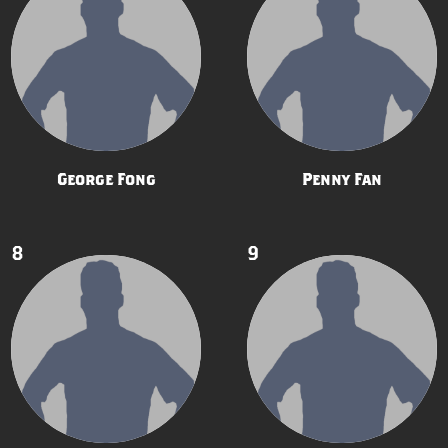
George Fong
Penny Fan
8
9