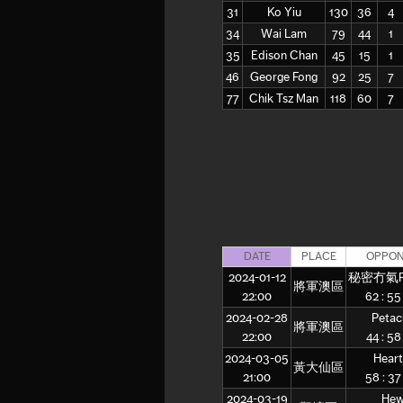
31
Ko Yiu
130
36
4
34
Wai Lam
79
44
1
35
Edison Chan
45
15
1
46
George Fong
92
25
7
77
Chik Tsz Man
118
60
7
DATE
PLACE
OPPON
2024-01-12
秘密冇氣Pr
將軍澳區
22:00
62 : 5
2024-02-28
Petac
將軍澳區
22:00
44 : 5
2024-03-05
Heart
黃大仙區
21:00
58 : 3
2024-03-19
Hew