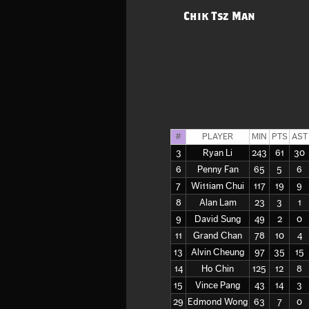
Chik Tsz Man
#
PLAYER
MIN
PTS
AST
3
Ryan Li
243
61
30
6
Penny Fan
65
5
6
7
Wi11iam Chui
117
19
9
8
Alan Lam
23
3
1
9
David Sung
49
2
0
11
Grand Chan
78
10
4
13
Alvin Cheung
97
35
15
14
Ho Chin
125
12
8
15
Vince Pang
43
14
3
29
Edmond Wong
63
7
0