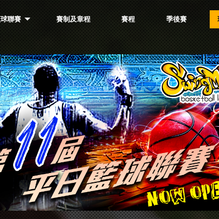
籃球聯賽
賽制及章程
賽程
季後賽