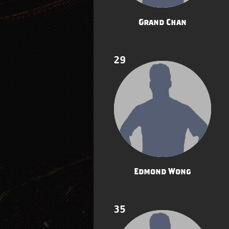
Grand Chan
29
Edmond Wong
35