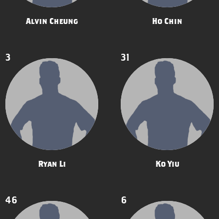
Alvin Cheung
Ho Chin
3
31
Ryan Li
Ko Yiu
46
6