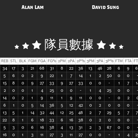
Alan Lam
David Sung
隊員數據
REB
STL
BLK
FGM
FGA
FG%
2PM
2PA
2P%
3PM
3PA
3P%
FTM
FTA
F
34
17
3
21
68
31
8
22
36
13
46
28
6
9
6
5
6
0
2
9
22
1
7
14
1
2
50
0
0
15
8
0
9
27
33
9
27
33
0
0
-
1
7
1
2
0
0
1
4
25
0
0
-
1
4
25
0
0
14
0
2
1
9
11
1
9
11
0
0
-
0
2
6
1
0
5
14
36
5
12
42
0
2
0
0
0
13
5
1
14
32
44
12
25
48
2
7
29
5
7
7
22
8
1
6
18
33
6
16
38
0
2
0
0
0
5
3
0
6
16
38
4
13
31
2
3
67
0
0
16
0
1
3
11
27
3
11
27
0
0
-
1
4
2