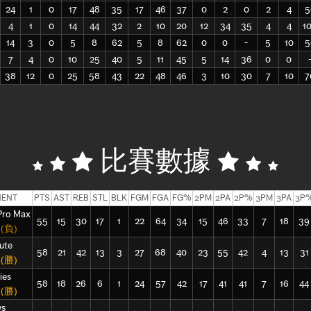
24
1
0
17
48
35
17
46
37
0
2
0
2
4
5
4
1
0
14
44
32
2
10
20
12
34
35
4
4
1
14
3
0
5
8
62
5
8
62
0
0
-
5
10
5
7
4
0
10
25
40
5
11
45
5
14
36
0
0
38
12
0
25
58
43
22
48
46
3
10
30
7
10
7
比賽數據
ENT
PTS
AST
REB
STL
BLK
FGM
FGA
FG%
2PM
2PA
2P%
3PM
3PA
3P
o Max
55
15
30
17
1
22
64
34
15
46
33
7
18
39
5
(負)
ute
58
21
42
13
3
27
68
40
23
55
42
4
13
31
8
(勝)
ies
58
18
26
6
1
24
57
42
17
41
41
7
16
44
7
(勝)
s