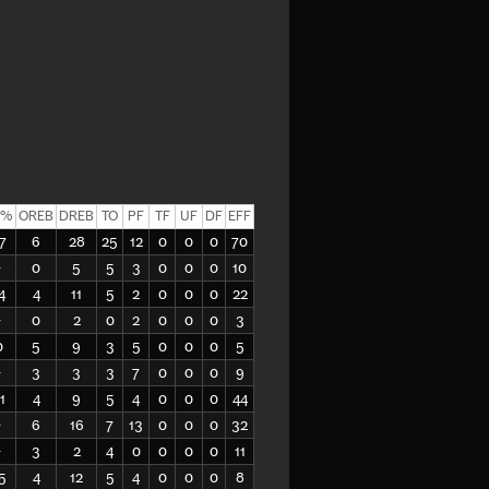
T%
OREB
DREB
TO
PF
TF
UF
DF
EFF
7
6
28
25
12
0
0
0
70
-
0
5
5
3
0
0
0
10
4
4
11
5
2
0
0
0
22
-
0
2
0
2
0
0
0
3
0
5
9
3
5
0
0
0
5
-
3
3
3
7
0
0
0
9
1
4
9
5
4
0
0
0
44
-
6
16
7
13
0
0
0
32
-
3
2
4
0
0
0
0
11
5
4
12
5
4
0
0
0
8