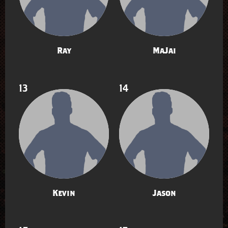
Ray
MaJai
13
14
Kevin
Jason