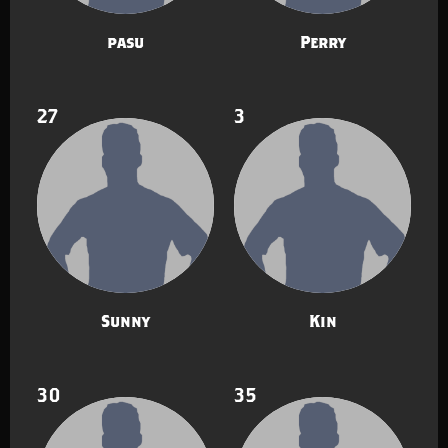
pasu
Perry
27
3
Sunny
Kin
30
35