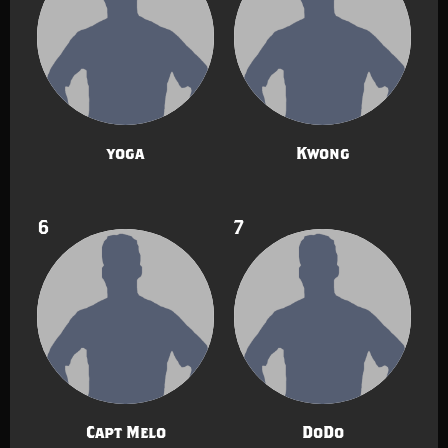
yoga
Kwong
6
7
Capt Melo
DoDo