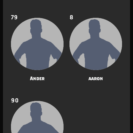
79
8
Ander
aaron
90