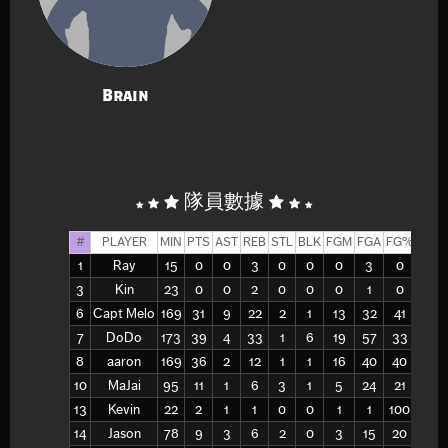
Brain
隊員數據
#
PLAYER
MIN
PTS
AST
REB
STL
BLK
FGM
FGA
FG%
2PM
1
Ray
15
0
0
3
0
0
0
3
0
0
3
Kin
23
0
0
2
0
0
0
1
0
0
6
Capt Melo
169
31
9
22
2
1
13
32
41
13
7
DoDo
173
39
4
33
1
6
19
57
33
19
8
aaron
169
36
2
12
1
1
16
40
40
16
10
MaJai
95
11
1
6
3
1
5
24
21
5
13
Kevin
22
2
1
1
0
0
1
1
100
1
14
Jason
78
9
3
6
2
0
3
15
20
2