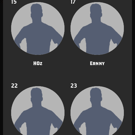
15
17
HOz
Ernny
22
23