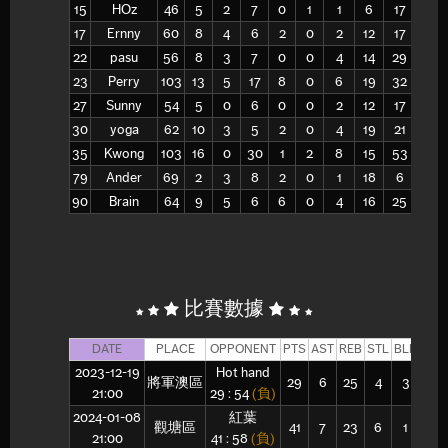
15
HOz
46
5
2
7
0
1
1
6
17
1
17
Ernny
60
8
4
6
2
0
2
12
17
0
22
pasu
56
8
3
7
0
0
4
14
29
4
23
Perry
103
13
5
17
8
0
6
19
32
5
27
Sunny
54
5
0
6
0
0
2
12
17
1
30
yoga
62
10
3
5
2
0
4
19
21
2
35
Kwong
103
16
0
30
1
2
8
15
53
8
79
Ander
69
2
3
8
2
0
1
18
6
1
90
Brain
64
9
5
6
6
0
4
16
25
3
比賽數據
DATE
PLACE
OPPONENT
PTS
AST
REB
STL
BLK
FGM
2023-12-19
Hot hand
將軍澳區
29
6
25
4
3
12
21:00
29 : 54
(負)
2024-01-08
紅葉
觀塘區
41
7
23
6
1
17
21:00
41 : 58
(負)