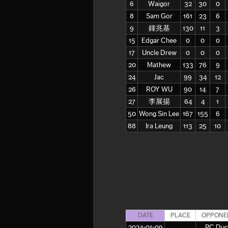
6
Waigor
32
30
0
8
Sam Gor
161
23
6
9
鍾兆基
130
11
3
15
Edgar Chee
0
0
0
17
Uncle Drew
0
0
0
20
Mathew
133
76
9
24
Jac
99
34
12
26
ROY WU
90
14
7
27
李展揚
64
4
1
50
Wong Sin Lee
167
155
6
88
Ira Leung
113
25
10
DATE
PLACE
OPPONE
2024-01-09
PC Duc