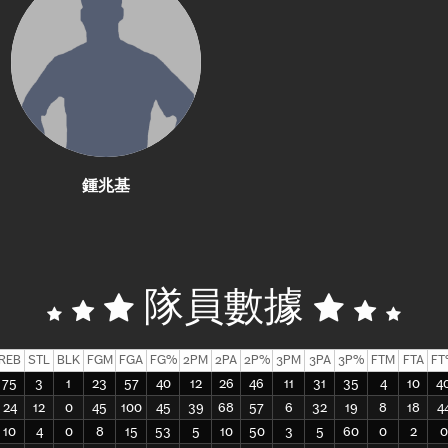
鍾兆基
隊員數據
REB
STL
BLK
FGM
FGA
FG%
2PM
2PA
2P%
3PM
3PA
3P%
FTM
FTA
FT
75
3
1
23
57
40
12
26
46
11
31
35
4
10
4
24
12
0
45
100
45
39
68
57
6
32
19
8
18
4
10
4
0
8
15
53
5
10
50
3
5
60
0
2
0