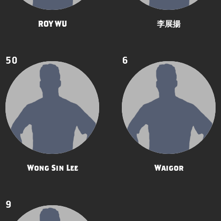
ROY WU
李展揚
50
6
Wong Sin Lee
Waigor
9