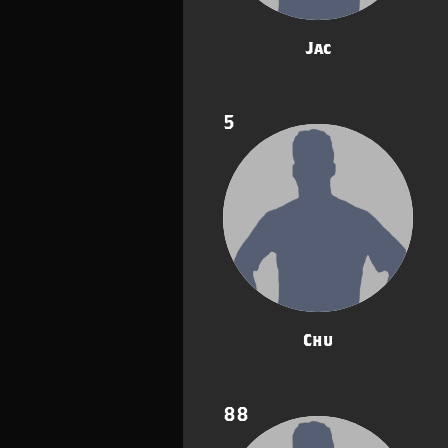
Jac
5
Chu
88