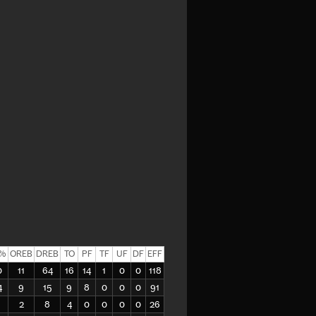
%
OREB
DREB
TO
PF
TF
UF
DF
EFF
0
11
64
16
14
1
0
0
118
4
9
15
9
8
0
0
0
91
2
8
4
0
0
0
0
26