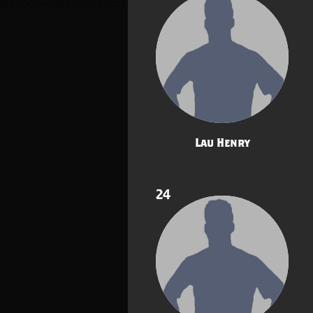
Lau Henry
24