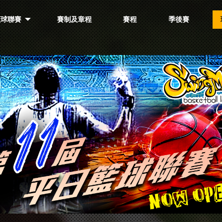
籃球聯賽
賽制及章程
賽程
季後賽