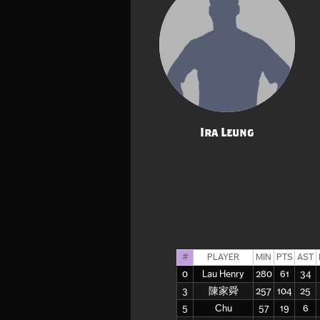
Ira Leung
#
PLAYER
MIN
PTS
AST
0
Lau Henry
280
61
34
3
陳家舜
257
104
25
5
Chu
57
19
6