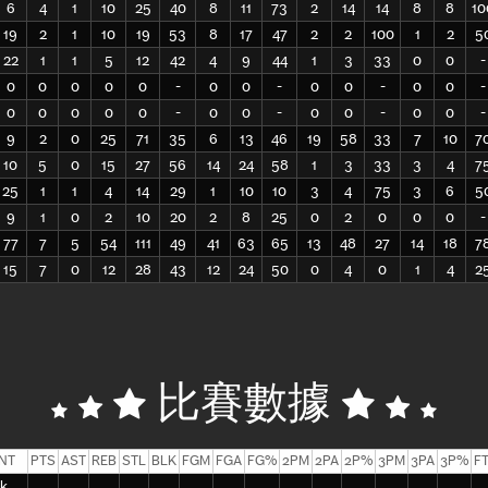
6
4
1
10
25
40
8
11
73
2
14
14
8
8
10
19
2
1
10
19
53
8
17
47
2
2
100
1
2
5
22
1
1
5
12
42
4
9
44
1
3
33
0
0
-
0
0
0
0
0
-
0
0
-
0
0
-
0
0
-
0
0
0
0
0
-
0
0
-
0
0
-
0
0
-
9
2
0
25
71
35
6
13
46
19
58
33
7
10
7
10
5
0
15
27
56
14
24
58
1
3
33
3
4
7
25
1
1
4
14
29
1
10
10
3
4
75
3
6
5
9
1
0
2
10
20
2
8
25
0
2
0
0
0
-
77
7
5
54
111
49
41
63
65
13
48
27
14
18
7
15
7
0
12
28
43
12
24
50
0
4
0
1
4
2
比賽數據
NT
PTS
AST
REB
STL
BLK
FGM
FGA
FG%
2PM
2PA
2P%
3PM
3PA
3P%
F
k