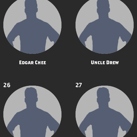
Edgar Chee
Uncle Drew
26
27