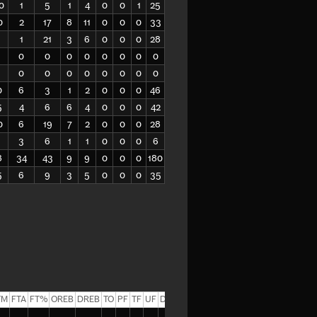
0
1
5
1
4
0
0
1
25
0
2
17
8
11
0
0
0
33
1
21
3
6
0
0
0
28
0
0
0
0
0
0
0
0
0
0
0
0
0
0
0
0
0
6
3
1
2
0
0
0
46
5
4
6
6
4
0
0
0
42
0
6
19
7
2
0
0
0
28
3
6
1
1
0
0
0
6
8
34
43
9
9
0
0
0
180
5
6
9
3
5
0
0
0
35
TM
FTA
FT%
OREB
DREB
TO
PF
TF
UF
DF
EFF