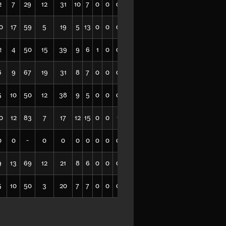
2
7
29
12
31
10
7
0
0
0
60
0
17
59
5
19
5
13
0
0
0
66
2
4
50
15
39
9
6
1
0
0
136
6
9
67
19
31
8
7
0
0
0
89
5
10
50
12
38
9
5
0
0
0
133
0
12
83
7
17
12
15
0
0
1
50
0
0
-
0
0
0
0
0
0
0
20
9
13
69
12
21
8
6
0
0
0
49
5
10
50
3
20
7
7
0
0
0
55