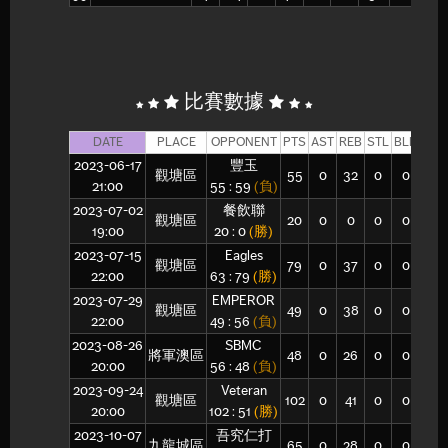
比賽數據
DATE
PLACE
OPPONENT
PTS
AST
REB
STL
BLK
FGM
2023-06-17
豐玉
觀塘區
55
0
32
0
0
21
21:00
55 : 59
(負)
2023-07-02
餐飲聯
觀塘區
20
0
0
0
0
0
19:00
20 : 0
(勝)
2023-07-15
Eagles
觀塘區
79
0
37
0
0
32
22:00
63 : 79
(勝)
2023-07-29
EMPEROR
觀塘區
49
0
38
0
0
18
22:00
49 : 56
(負)
2023-08-26
SBMC
將軍澳區
48
0
26
0
0
16
20:00
56 : 48
(負)
2023-09-24
Veteran
觀塘區
102
0
41
0
0
41
20:00
102 : 51
(勝)
2023-10-07
吾究仁打
九龍城區
65
0
28
0
0
22