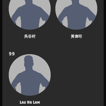
吳谷村
黃偉珩
99
Lau Ho Lam