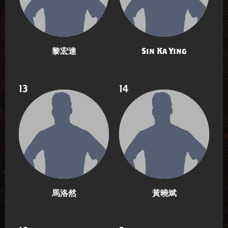
黎宏達
Sin Ka Ying
13
14
馬洛然
黃曉斌