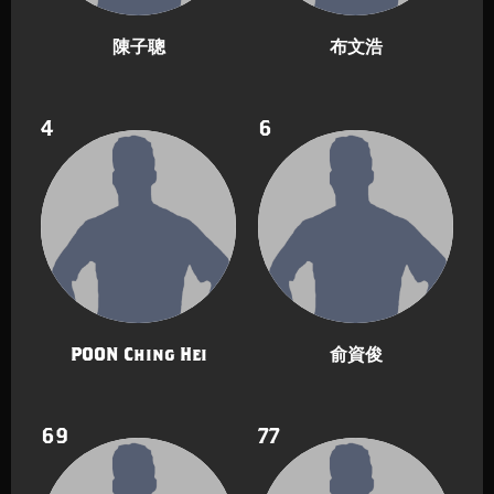
陳子聰
布文浩
4
6
POON Ching Hei
俞資俊
69
77