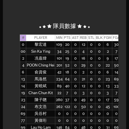
隊員數據
#
PLAYER
MIN
PTS
AST
REB
STL
BLK
FGM
FGA
FG%
0
黎宏達
109
20
0
12
0
0
6
30
20
00
Sin Ka Ying
34
25
0
4
0
0
2
7
29
2
冼嘉煒
101
19
0
16
0
0
9
17
53
4
POON Ching Hei
201
52
0
29
0
0
22
50
44
6
俞資俊
42
18
0
2
0
0
6
14
43
13
馬洛然
234
64
0
21
0
0
23
69
33
14
黃曉斌
89
40
0
12
0
0
13
33
39
19
Chan Chun Kit
22
7
0
3
0
0
3
7
43
23
陳子聰
280
37
0
49
0
0
17
59
29
24
布文浩
262
122
0
50
0
0
45
100
45
69
吳谷村
0
0
0
0
0
0
0
0
-
77
黃偉珩
0
0
0
0
0
0
0
0
-
99
Lau Ho Lam
146
84
0
48
0
0
31
66
47