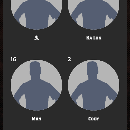
鬼
Ka Lok
16
2
Man
Cody