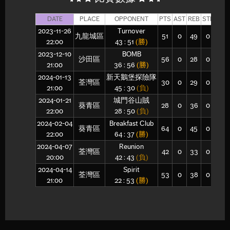
DATE
PLACE
OPPONENT
PTS
AST
REB
STL
BLK
2023-11-26
Turnover
九龍城區
51
0
49
0
0
22:00
43 : 51
(勝)
2023-12-10
BOMB
沙田區
56
0
28
0
0
21:00
36 : 56
(勝)
2024-01-13
新天鵝堡探險隊
荃灣區
30
0
29
0
0
21:00
45 : 30
(負)
2024-01-21
城門谷山賊
葵青區
28
0
36
0
0
22:00
28 : 50
(負)
2024-02-04
Breakfast Club
葵青區
64
0
45
0
0
22:00
64 : 37
(勝)
2024-04-07
Reunion
荃灣區
42
0
33
0
0
20:00
42 : 43
(負)
2024-04-14
Spirit
荃灣區
53
0
38
0
0
21:00
22 : 53
(勝)