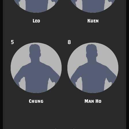
Leo
Kuen
5
8
Chung
Man Ho