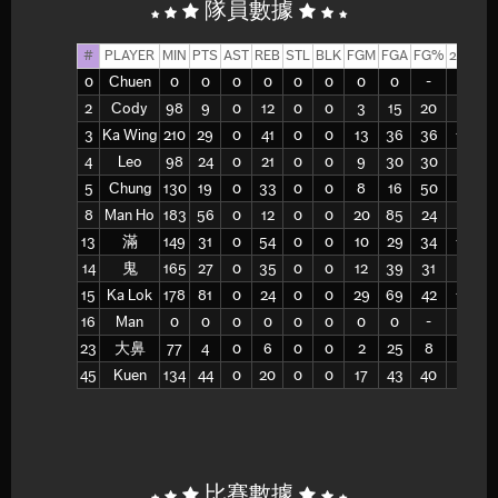
隊員數據
#
PLAYER
MIN
PTS
AST
REB
STL
BLK
FGM
FGA
FG%
2PM
2
0
Chuen
0
0
0
0
0
0
0
0
-
0
2
Cody
98
9
0
12
0
0
3
15
20
3
1
3
Ka Wing
210
29
0
41
0
0
13
36
36
13
3
4
Leo
98
24
0
21
0
0
9
30
30
9
3
5
Chung
130
19
0
33
0
0
8
16
50
8
1
8
Man Ho
183
56
0
12
0
0
20
85
24
7
2
13
滿
149
31
0
54
0
0
10
29
34
10
2
14
鬼
165
27
0
35
0
0
12
39
31
12
3
15
Ka Lok
178
81
0
24
0
0
29
69
42
13
2
16
Man
0
0
0
0
0
0
0
0
-
0
23
大鼻
77
4
0
6
0
0
2
25
8
2
1
45
Kuen
134
44
0
20
0
0
17
43
40
17
4
比賽數據