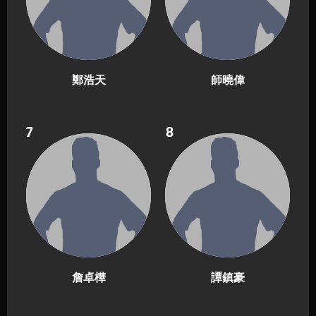
鄭浩天
師曉偉
7
8
詹卓樺
譚鎮豪