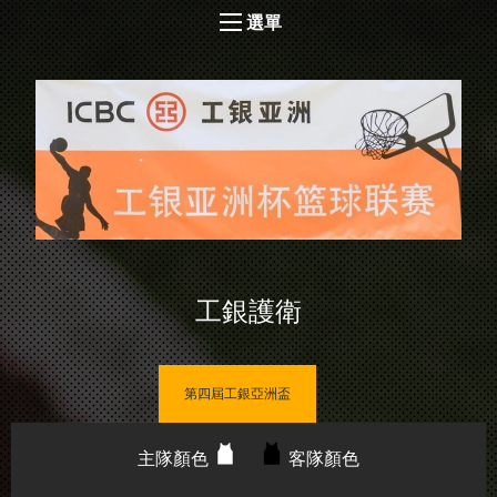
選單
工銀護衛
第四屆工銀亞洲盃
主隊顏色
客隊顏色