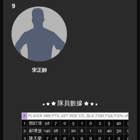
9
宋正帥
隊員數據
#
PLAYER
MIN
PTS
AST
REB
STL
BLK
FGM
FGA
FG%
2PM
2P
1
鄧釨濤
58
7
0
5
1
0
2
5
40
2
5
2
郝博放
140
28
7
20
8
1
12
40
30
9
26
3
陳天樂
7
0
0
3
0
0
0
1
0
0
1