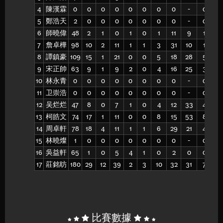
4
陳漢霖
0
0
0
0
0
0
0
0
-
0
0
5
鄭浩天
2
0
0
0
0
0
0
0
-
0
0
6
師曉偉
48
2
1
0
1
0
1
11
9
1
7
7
詹卓樺
98
10
2
11
1
1
3
31
10
1
6
8
譚鎮豪
109
15
1
21
0
0
5
18
28
5
18
9
宋正帥
63
9
1
9
2
0
4
16
25
3
12
10
林永青
0
0
0
0
0
0
0
0
-
0
0
11
卫崇浩
0
0
0
0
0
0
0
0
-
0
0
12
吴烂烂
47
8
0
7
1
0
4
12
33
4
11
13
柯皓文
74
17
1
11
0
0
8
15
53
8
14
14
周卓軒
78
18
4
11
1
1
6
29
21
4
20
15
林曉燦
1
0
0
0
0
0
0
0
-
0
0
16
吳益軒
65
1
0
5
4
1
0
2
0
0
2
17
莊銘昉
180
29
12
39
2
3
10
32
31
7
18
比賽數據