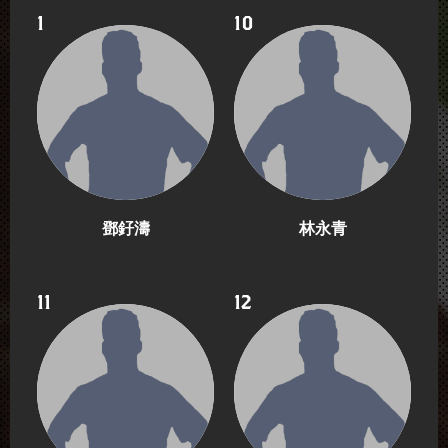
1
10
鄧釨濤
林永青
11
12