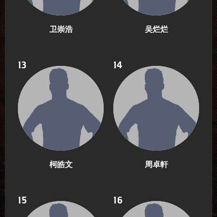
卫崇浩
吴烂烂
13
14
柯皓文
周卓軒
15
16