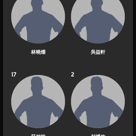
林曉燦
吳益軒
17
2