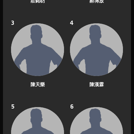
莊銘昉
郝博放
3
4
陳天樂
陳漢霖
5
6