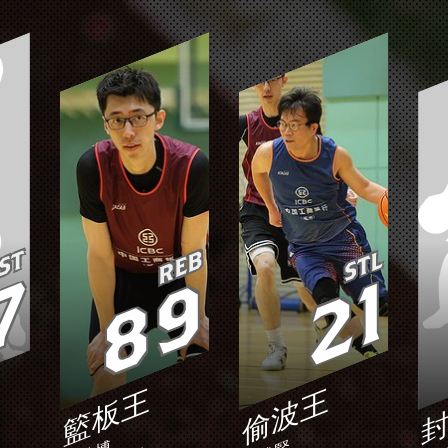
ST
REB
STL
7
89
21
籃板王
偷波王