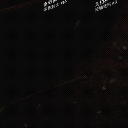
秦敬博
黃柏林
零售騎士 #14
黃埔戰馬 #8