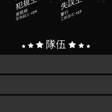
犯規王
失誤王
黃凱裕
零售騎士 #24
工銀基石 #23
董行
隊伍