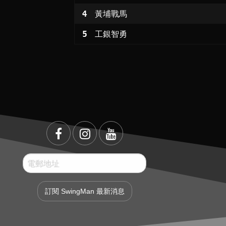
4
黃埔戰馬
5
工銀智勇