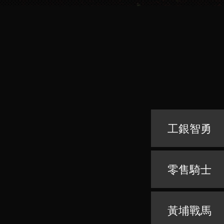
工銀智勇
零售騎士
黃埔戰馬