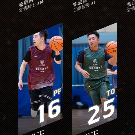
秦敬博
李浚賢
黃
零售
零售騎士 #14
工銀智勇 #1
PF
TO
16
25