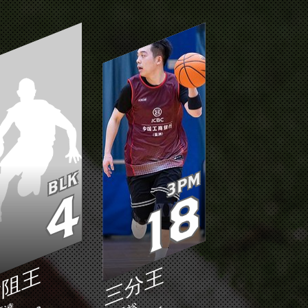
BLK
3PM
4
18
封阻王
三分王