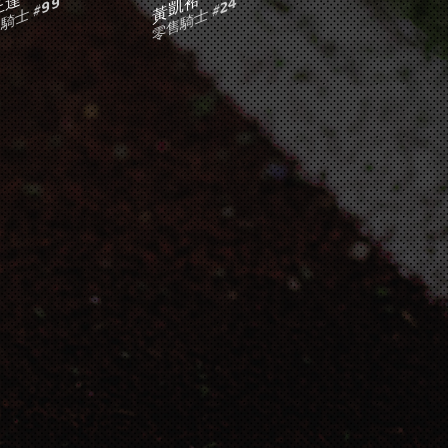
正達
黃凱裕
騎士 #99
零售騎士 #24