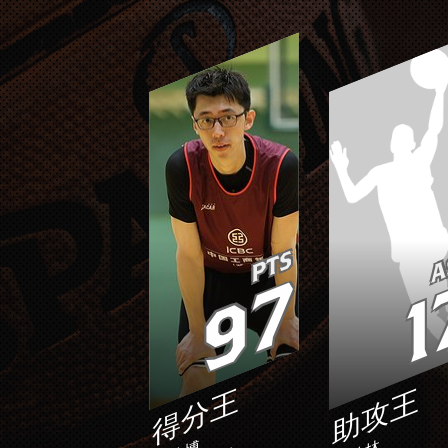
PTS
A
97
1
得分王
助攻王