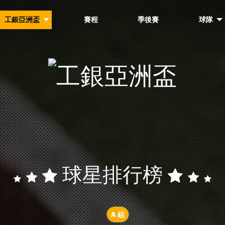
工銀亞洲盃
賽程
季後賽
球隊
球星排行榜
A 組