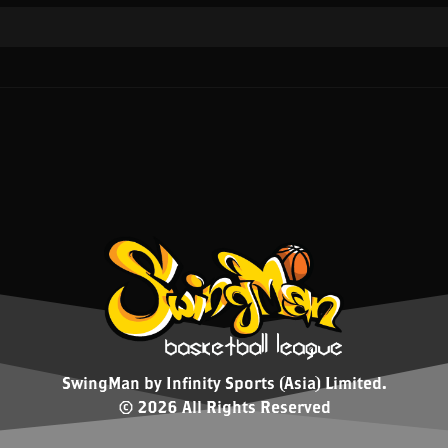
SwingMan by Infinity Sports (Asia) Limited.
© 2026 All Rights Reserved