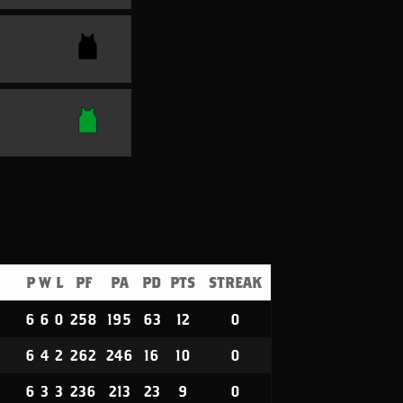
P
W
L
PF
PA
PD
PTS
STREAK
6
6
0
258
195
63
12
0
6
4
2
262
246
16
10
0
6
3
3
236
213
23
9
0