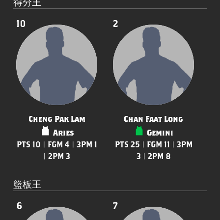
得分王
10
2
Cheng Pak Lam
Chan Faat Long
Aries
Gemini
PTS 10 | FGM 4 | 3PM 1
PTS 25 | FGM 11 | 3PM
| 2PM 3
3 | 2PM 8
籃板王
6
7