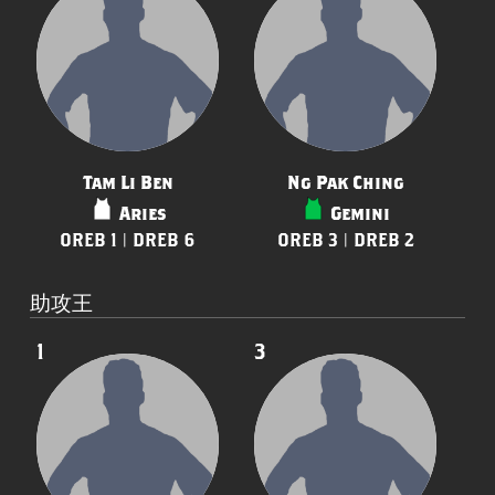
Tam Li Ben
Ng Pak Ching
Aries
Gemini
OREB 1 | DREB 6
OREB 3 | DREB 2
助攻王
1
3