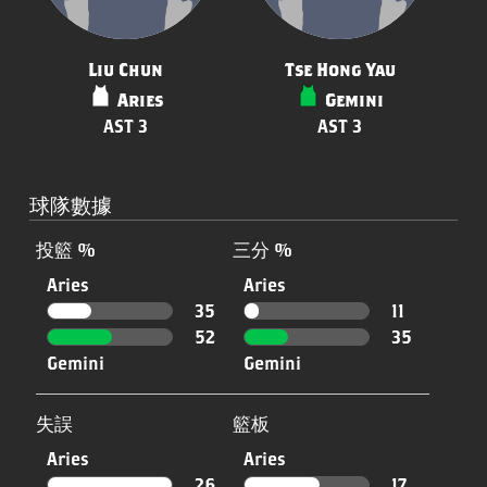
Liu Chun
Tse Hong Yau
Aries
Gemini
AST 3
AST 3
球隊數據
投籃 %
三分 %
Aries
Aries
35
11
52
35
Gemini
Gemini
失誤
籃板
Aries
Aries
26
17